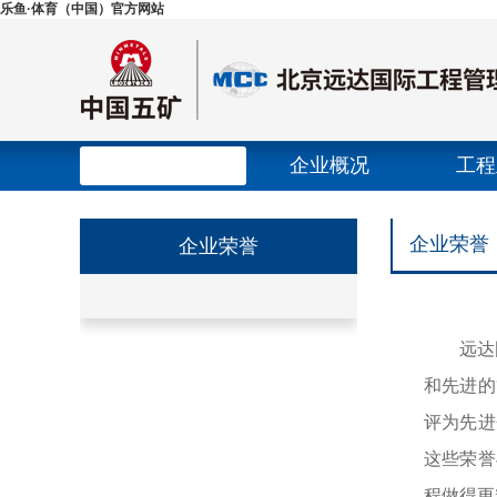
乐鱼·体育（中国）官方网站
乐鱼·体育（中国）
企业概况
工程
官方网站-LEYU
企业荣誉
企业荣誉
SPORTS
远达
和先进的
评为先进
这些荣誉
程做得更