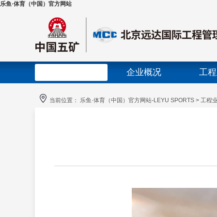
乐鱼·体育（中国）官方网站
乐鱼·体育（中国）
企业概况
工程
乐鱼·体育（中国）
官方网站-LEYU
当前位置：
乐鱼·体育（中国）官方网站-LEYU SPORTS
>
工程
官方网站-LEYU
SPORTS
SPORTSbanner