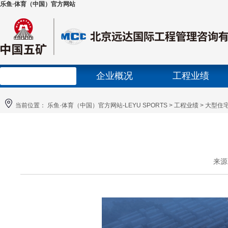
乐鱼·体育（中国）官方网站
乐鱼·体育（中国）
企业概况
工程业绩
乐鱼·体育（中国）
官方网站-LEYU
当前位置：
乐鱼·体育（中国）官方网站-LEYU SPORTS
>
工程业绩
>
大型住
官方网站-LEYU
SPORTS
SPORTSbanner
来源