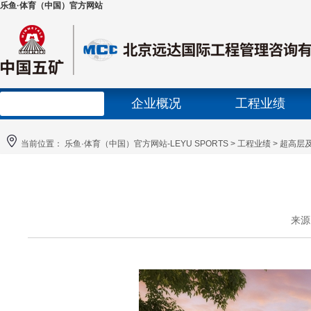
乐鱼·体育（中国）官方网站
乐鱼·体育（中国）
企业概况
工程业绩
乐鱼·体育（中国）
官方网站-LEYU
当前位置：
乐鱼·体育（中国）官方网站-LEYU SPORTS
>
工程业绩
>
超高层
官方网站-LEYU
SPORTS
SPORTSbanner
来源